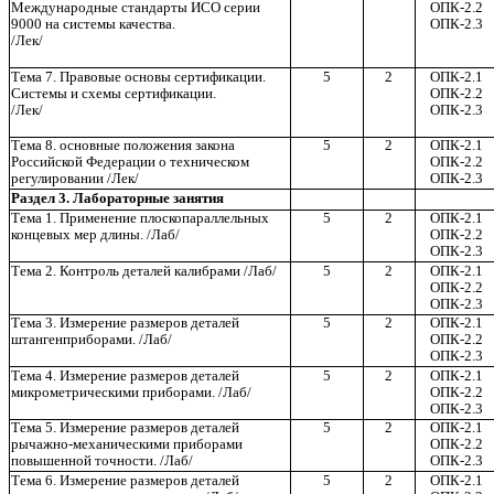
Международные стандарты ИСО серии
ОПК-2.2
9000 на системы качества.
ОПК-2.3
/Лек/
Тема 7. Правовые основы сертификации.
5
2
ОПК-2.1
Системы и схемы сертификации.
ОПК-2.2
/Лек/
ОПК-2.3
Тема 8. основные положения закона
5
2
ОПК-2.1
Российской Федерации о техническом
ОПК-2.2
регулировании /Лек/
ОПК-2.3
Раздел 3. Лабораторные занятия
Тема 1. Применение плоскопараллельных
5
2
ОПК-2.1
концевых мер длины. /Лаб/
ОПК-2.2
ОПК-2.3
Тема 2. Контроль деталей калибрами /Лаб/
5
2
ОПК-2.1
ОПК-2.2
ОПК-2.3
Тема 3. Измерение размеров деталей
5
2
ОПК-2.1
штангенприборами. /Лаб/
ОПК-2.2
ОПК-2.3
Тема 4. Измерение размеров деталей
5
2
ОПК-2.1
микрометрическими приборами. /Лаб/
ОПК-2.2
ОПК-2.3
Тема 5. Измерение размеров деталей
5
2
ОПК-2.1
рычажно-механическими приборами
ОПК-2.2
повышенной точности. /Лаб/
ОПК-2.3
Тема 6. Измерение размеров деталей
5
2
ОПК-2.1