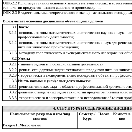
ОПК-2.2 Использует знания основных законов математических и естественны
технологии продуктов питания животного происхождения
ОПК-2.3 Владеет навыками теоретического и экспериментального исследова
В результате освоения дисциплины обучающийся должен
3.1
Знать:
3.1.1
-основные законы математических и естественно-научных наук, не
профессиональной деятельности;
3.1.2
-основные законы математических и естественных наук для решени
питания животного происхождения;
3.1.3
-методику теоретического и экспериментального исследования объ
3.2
Уметь:
3.2.1
-типовые задачи в профессиональной деятельности;
3.2.2
-решать стандартные задачи технологии продуктов питания живот
3.2.3
-теоретически и экспериментально исследовать объекты профессио
3.3
Иметь навыки и (или) опыт деятельности:
3.3.1
-решения типовых задач в области профессиональной деятельности
3.3.2
-решения стандартных задач технологии продуктов питания живот
3.3.3
-теоретического и экспериментального исследования объектов про
4. СТРУКТУРА И СОДЕРЖАНИЕ ДИСЦИП
Наименование разделов и тем /вид
Семестр /
Часов
Компетен-
занятия/
Курс
ции
Раздел 1. Метрология