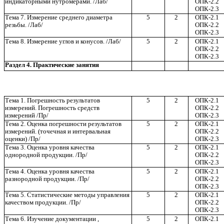
индикаторными нутромерами. /Лаб/
ОПК-2.2
ОПК-2.3
Тема 7. Измерение среднего диаметра
5
2
ОПК-2.1
резьбы. /Лаб/
ОПК-2.2
ОПК-2.3
Тема 8. Измерение углов и конусов. /Лаб/
5
2
ОПК-2.1
ОПК-2.2
ОПК-2.3
Раздел 4. Практические занятия
Тема 1. Погрешность результатов
5
2
ОПК-2.1
измерений. Погрешность средств
ОПК-2.2
измерений /Пр/
ОПК-2.3
Тема 2. Оценка погрешности результатов
5
2
ОПК-2.1
измерений. (точечная и интервальная
ОПК-2.2
оценки) /Пр/
ОПК-2.3
Тема 3. Оценка уровня качества
5
2
ОПК-2.1
однородной продукции. /Пр/
ОПК-2.2
ОПК-2.3
Тема 4. Оценка уровня качества
5
2
ОПК-2.1
разнородной продукции. /Пр/
ОПК-2.2
ОПК-2.3
Тема 5. Статистические методы управления
5
2
ОПК-2.1
качеством продукции. /Пр/
ОПК-2.2
ОПК-2.3
Тема 6. Изучение документации ,
5
2
ОПК-2.1