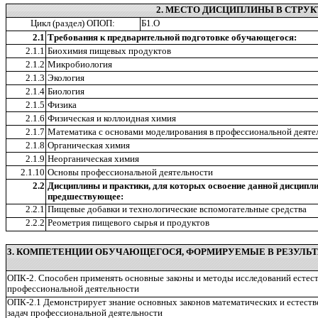
2. МЕСТО ДИСЦИПЛИНЫ В СТРУК
Цикл (раздел) ОПОП:
Б1.О
2.1
Требования к предварительной подготовке обучающегося:
2.1.1
Биохимия пищевых продуктов
2.1.2
Микробиология
2.1.3
Экология
2.1.4
Биология
2.1.5
Физика
2.1.6
Физическая и коллоидная химия
2.1.7
Математика с основами моделирования в профессиональной деяте
2.1.8
Органическая химия
2.1.9
Неорганическая химия
2.1.10
Основы профессиональной деятельности
2.2
Дисциплины и практики, для которых освоение данной дисципл
предшествующее:
2.2.1
Пищевые добавки и технологические вспомогательные средства
2.2.2
Реометрия пищевого сырья и продуктов
3. КОМПЕТЕНЦИИ ОБУЧАЮЩЕГОСЯ, ФОРМИРУЕМЫЕ В РЕЗУЛЬТ
ОПК-2. Способен применять основные законы и методы исследований естест
профессиональной деятельности
ОПК-2.1 Демонстрирует знание основных законов математических и естест
задач профессиональной деятельности