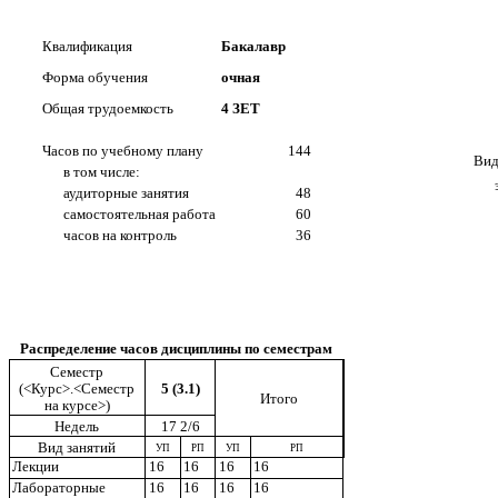
Квалификация
Бакалавр
Форма обучения
очная
Общая трудоемкость
4 ЗЕТ
Часов по учебному плану
144
Вид
в том числе:
аудиторные занятия
48
самостоятельная работа
60
часов на контроль
36
Распределение часов дисциплины по семестрам
Семестр
5 (3.1)
(<Курс>.<Семестр
Итого
на курсе>)
Недель
17 2/6
Вид занятий
УП
РП
УП
РП
Лекции
16
16
16
16
Лабораторные
16
16
16
16