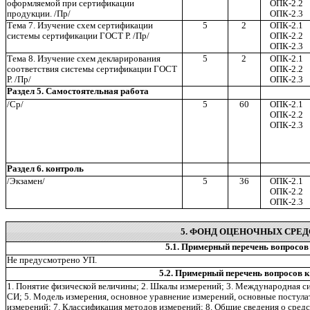
оформляемой при сертификации
ОПК-2.2
продукции. /Пр/
ОПК-2.3
Тема 7. Изучение схем сертификации
5
2
ОПК-2.1
системы сертификации ГОСТ Р. /Пр/
ОПК-2.2
ОПК-2.3
Тема 8. Изучение схем декларирования
5
2
ОПК-2.1
соответствия системы сертификации ГОСТ
ОПК-2.2
Р. /Пр/
ОПК-2.3
Раздел 5. Самостоятельная работа
/Ср/
5
60
ОПК-2.1
ОПК-2.2
ОПК-2.3
Раздел 6. контроль
/Экзамен/
5
36
ОПК-2.1
ОПК-2.2
ОПК-2.3
5. ФОНД ОЦЕНОЧНЫХ СРЕД
5.1. Примерный перечень вопросов 
Не предусмотрено УП.
5.2. Примерный перечень вопросов к
1. Понятие физической величины; 2. Шкалы измерений; 3. Международная си
СИ; 5. Модель измерения, основное уравнение измерений, основные постула
измерений; 7. Классификация методов измерений; 8. Общие сведения о сред