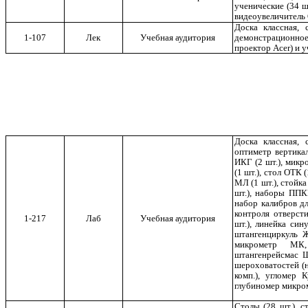
ученические (34 шт
видеоувеличитель O
Доска классная, 
демонстрационное 
1-107
Лек
Учебная аудитория
проектор Acer) и 
Доска классная, 
оптиметр вертика
ИКГ (2 шт.), микр
(1 шт.), стол ОТК 
МЛ (1 шт.), стойк
шт.), наборы ППК
набор калибров дл
контроля отверсти
1-217
Лаб
Учебная аудитория
шт.), линейка син
штангенциркуль Ж
микрометр МК
штангенрейсмас Ш
шероховатостей (н
комп.), угломер 
глубиномер микро
Столы (28 шт.), с