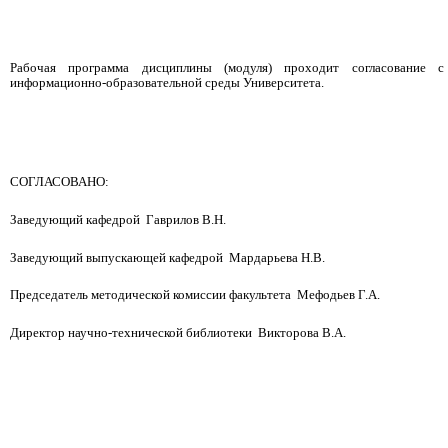
Рабочая программа дисциплины (модуля) проходит согласование с
информационно-образовательной среды Университета.
СОГЛАСОВАНО:
Заведующий кафедрой Гаврилов В.Н.
Заведующий выпускающей кафедрой Мардарьева Н.В.
Председатель методической комиссии факультета Мефодьев Г.А.
Директор научно-технической библиотеки Викторова В.А.