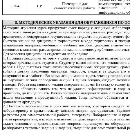
компьютерная те
Помещение для
1-204
СР
"Интернет" и 
самостоятельной работы
информационно-обр
8. МЕТОДИЧЕСКИЕ УКАЗАНИЯ ДЛЯ ОБУЧАЮЩИХСЯ ПО О
Методика изучения курса предусматривает наряду с лекциями, лаборатор
самостоятельной работы студентов, проведение консультаций, руководство 
практических конференциях, осуществление текущего и промежуточного фо
Система знаний по дисциплине формируется в ходе аудиторных и внеауди
лекционный материал, учебники и учебные пособия, дополнительную лите
готовится к занятиям, рассматривая их как пополнение, углубление, система
Для освоения дисциплины студентами необходимо:
1. Посещать лекции, на которых в сжатом и системном виде излагаются о
которые должны знать студенты. Студенту важно понять, что лекция есть 
работы. Надо пытаться стать активным соучастником лекции: думать, сравн
войти в логику изложения материала лектором, следить за ходом его м
кажущиеся вам слабости. Во время лекции можно задать лектору вопрос, же
не нарушать логики проведения лекции. Слушая лекцию, следует зафикси
выводы. Работа над записью лекции завершается дома. На свежую голову (п
записано, обогатить запись тем, что не удалось зафиксировать в ходе л
прояснить, до конца понять. Важно соотнести материал лекции с темой уче
нашли освещение в прослушанной лекции. Тогда полезно обращаться и 
дополняют друг друга.
2. Посещать лабораторные и практические занятия, к которым следует го
лабораторному и практическому занятию выдает преподаватель. Задани
рефераты для самостоятельной работы, литературу. Лабораторные и прак
слова преподавателя, в котором называются цель, задачи и вопросы заняти
задает основные и дополнительные вопросы, организует их обсуждени
разбираются тестовые задания и задания, выданные для самостоятельной р