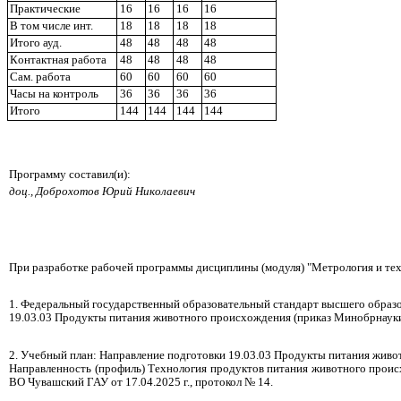
Практические
16
16
16
16
В том числе инт.
18
18
18
18
Итого ауд.
48
48
48
48
Кoнтактная рабoта
48
48
48
48
Сам. работа
60
60
60
60
Часы на контроль
36
36
36
36
Итого
144
144
144
144
Программу составил(и):
доц., Доброхотов Юрий Николаевич
При разработке рабочей программы дисциплины (модуля) "Метрология и тех
1. Федеральный государственный образовательный стандарт высшего образо
19.03.03 Продукты питания животного происхождения (приказ Минобрнауки Р
2. Учебный план: Направление подготовки 19.03.03 Продукты питания жив
Направленность (профиль) Технология продуктов питания животного про
ВО Чувашский ГАУ от 17.04.2025 г., протокол № 14.