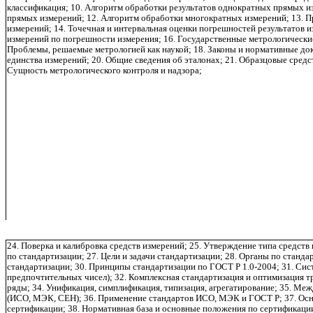
классификация; 10. Алгоритм обработки результатов однократных прямых из
прямых измерений; 12. Алгоритм обработки многократных измерений; 13. П
измерений; 14. Точечная и интервальная оценки погрешностей результатов 
измерений по погрешности измерения; 16. Государственные метрологически
Проблемы, решаемые метрологией как наукой; 18. Законы и нормативные до
единства измерений; 20. Общие сведения об эталонах; 21. Образцовые средс
Сущность метрологического контроля и надзора;
24. Поверка и калибровка средств измерений; 25. Утверждение типа средств
по стандартизации; 27. Цели и задачи стандартизации; 28. Органы по станд
стандартизации; 30. Принципы стандартизации по ГОСТ Р 1.0-2004; 31. Си
предпочтительных чисел); 32. Комплексная стандартизация и оптимизация т
ряды; 34. Унификация, симплификация, типизация, агрегатирование; 35. М
(ИСО, МЭК, СЕН); 36. Применение стандартов ИСО, МЭК и ГОСТ Р; 37. Осн
сертификации; 38. Нормативная база и основные положения по сертификации