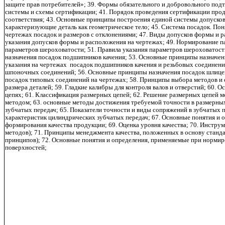
защите прав потребителей»; 39. Формы обязательного и добровольного под
системы и схемы сертификации; 41. Порядок проведения сертификации прод
соответствия; 43. Основные принципы построения единой системы допусков
характеризующие деталь как геометрическое тело; 45. Система посадок. Понят
чертежах посадок и размеров с отклонениями; 47. Виды допусков формы и р
указания допусков формы и расположения на чертежах; 49. Нормирование 
параметров шероховатости; 51. Правила указания параметров шероховатост
назначения посадок подшипников качения; 53. Основные принципы назначен
указания на чертежах посадок подшипников качения и резьбовых соединени
шпоночных соединений; 56. Основные принципы назначения посадок шлицев
посадок типовых соединений на чертежах; 58. Принципы выбора методов и 
размера деталей; 59. Гладкие калибры для контроля валов и отверстий; 60.
цепях; 61. Классификация размерных цепей; 62. Решение размерных цепей
методом; 63. основные методы достижения требуемой точности в размерны
зубчатых передач; 65. Показатели точности и виды сопряжений в зубчатых п
характеристик цилиндрических зубчатых передач; 67. Основные понятия и 
формирования качества продукции; 69. Оценка уровня качества; 70. Инстру
методов); 71. Принципы менеджмента качества, положенных в основу станд
принципов); 72. Основные понятия и определения, применяемые при норми
поверхностей;