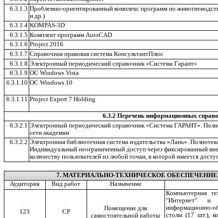
6.3.1.3
Проблемно-ориентированный комплекс программ по животноводст
и др.)
6.3.1.4
KOMPAS-3D
6.3.1.5
Комплект программ AutoCAD
6.3.1.6
Project 2016
6.3.1.7
Справочная правовая система КонсультантПлюс
6.3.1.8
Электронный периодический справочник «Система Гарант»
6.3.1.9
ОС Windows Vista
6.3.1.10
ОС Windows 10
6.3.1.11
Project Expert 7 Holding
6.3.2 Перечень информационных справ
6.3.2.1
Электронный периодический справочник «Система ГАРАНТ». Полно
сети академии
6.3.2.2
Электронная библиотечная система издательства «Лань». Полнотекс
Индивидуальный неограниченный доступ через фиксированный вне
количеству пользователей из любой точки, в которой имеется доступ
7. МАТЕРИАЛЬНО-ТЕХНИЧЕСКОЕ ОБЕСПЕЧЕНИЕ
Аудитория
Вид работ
Назначение
Компьютерная те
"Интернет" и 
информационно-о
Помещение для
123
СР
столы (17 шт.), к
самостоятельной работы