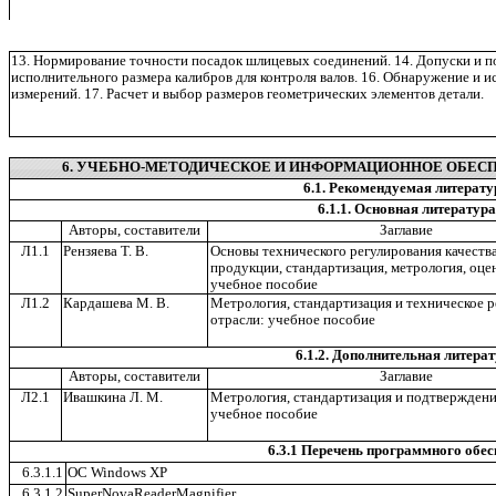
13. Нормирование точности посадок шлицевых соединений. 14. Допуски и по
исполнительного размера калибров для контроля валов. 16. Обнаружение и 
измерений. 17. Расчет и выбор размеров геометрических элементов детали.
6. УЧЕБНО-МЕТОДИЧЕСКОЕ И ИНФОРМАЦИОННОЕ ОБЕС
6.1. Рекомендуемая литерату
6.1.1. Основная литература
Авторы, составители
Заглавие
Л1.1
Рензяева Т. В.
Основы технического регулирования качеств
продукции, стандартизация, метрология, оце
учебное пособие
Л1.2
Кардашева М. В.
Метрология, стандартизация и техническое р
отрасли: учебное пособие
6.1.2. Дополнительная литера
Авторы, составители
Заглавие
Л2.1
Ивашкина Л. М.
Метрология, стандартизация и подтверждени
учебное пособие
6.3.1 Перечень программного обес
6.3.1.1
ОС Windows XP
6.3.1.2
SuperNovaReaderMagnifier