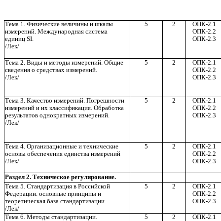
Тема 1. Физические величины и шкалы
5
2
ОПК-2.1
измерений. Международная система
ОПК-2.2
единиц SI.
ОПК-2.3
/Лек/
Тема 2. Виды и методы измерений. Общие
5
2
ОПК-2.1
сведения о средствах измерений.
ОПК-2.2
/Лек/
ОПК-2.3
Тема 3. Качество измерений. Погрешности
5
2
ОПК-2.1
измерений и их классификация. Обработка
ОПК-2.2
результатов однократных измерений.
ОПК-2.3
/Лек/
Тема 4. Организационные и технические
5
2
ОПК-2.1
основы обеспечения единства измерений
ОПК-2.2
/Лек/
ОПК-2.3
Раздел 2. Техническое регулирование.
Тема 5. Стандартизация в Российской
5
2
ОПК-2.1
Федерации. основные принципы и
ОПК-2.2
теоретическая база стандартизации.
ОПК-2.3
/Лек/
Тема 6. Методы стандартизации.
5
2
ОПК-2.1