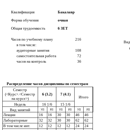
Квалификация
Бакалавр
Форма обучения
очная
Общая трудоемкость
6 ЗЕТ
Часов по учебному плану
216
Вид
в том числе:
аудиторные занятия
108
самостоятельная работа
72
часов на контроль
36
Распределение часов дисциплины по семестрам
Семестр
6 (3.2)
7 (4.1)
(<Курс>.<Семестр
Итого
на курсе>)
Недель
16 1/6
15 1/6
Вид занятий
УП
РП
УП
РП
УП
РП
Лекции
16
16
30
30
46
46
Лабораторные
32
32
30
30
62
62
В том числе инт.
12
12
12
12
24
24