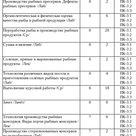
Производство рыбных пресервов. Дефекты
6
2
ПК-3.1
рыбных пресервов /Лаб/
ПК-3.2
ПК-3.3
Органолептическая и физическая оценка
6
6
ПК-3.1
качества рыбы и рыбной продукции /Лаб/
ПК-3.2
ПК-3.3
Переработка рыбы и производство рыбных
6
20
ПК-3.1
продуктов /Ср/
ПК-3.2
ПК-3.3
Сушка и вяление /Лаб/
6
2
ПК-3.1
ПК-3.2
ПК-3.3
Соленые, пряные и маринованные рыбные
6
2
ПК-3.1
продукты /Лек/
ПК-3.2
ПК-3.3
Технология различных видов посола и
6
4
ПК-3.1
приготовления соленых рыбных продуктов
ПК-3.2
/Лаб/
ПК-3.3
Выполнение курсовой работы /Ср/
6
18
ПК-3.1
ПК-3.2
ПК-3.3
Зачет /Зачёт/
6
0
ПК-3.1
ПК-3.2
ПК-3.3
Технология производства рыбных
7
6
ПК-3.1
консервов. Виды порчи рыбных консервов /
ПК-3.2
Лек/
ПК-3.3
Производство стерилизованных консервов
7
2
ПК-3.1
из гидробионтов /Лаб/
ПК-3.2