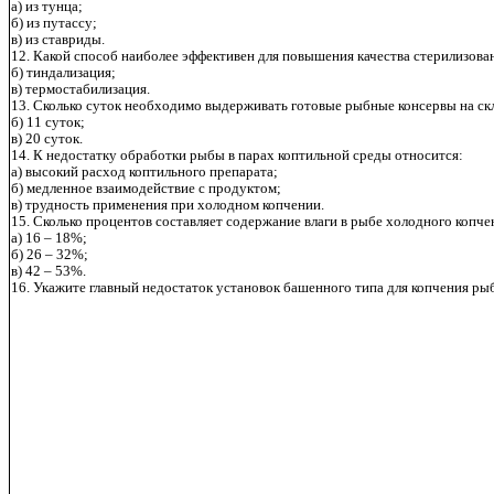
а) из тунца;
б) из путассу;
в) из ставриды.
12. Какой способ наиболее эффективен для повышения качества стерилизова
б) тиндализация;
в) термостабилизация.
13. Сколько суток необходимо выдерживать готовые рыбные консервы на скла
б) 11 суток;
в) 20 суток.
14. К недостатку обработки рыбы в парах коптильной среды относится:
а) высокий расход коптильного препарата;
б) медленное взаимодействие с продуктом;
в) трудность применения при холодном копчении.
15. Сколько процентов составляет содержание влаги в рыбе холодного копче
а) 16 – 18%;
б) 26 – 32%;
в) 42 – 53%.
16. Укажите главный недостаток установок башенного типа для копчения ры