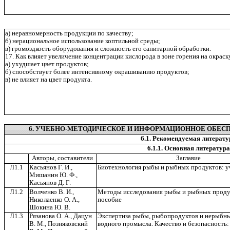
а) неравномерность продукции по качеству;
б) нерациональное использование коптильной среды;
в) громоздкость оборудования и сложность его санитарной обработки.
17. Как влияет увеличение концентрации кислорода в зоне горения на окра
а) ухудшает цвет продуктов;
б) способствует более интенсивному окрашиванию продуктов;
в) не влияет на цвет продукта.
6. УЧЕБНО-МЕТОДИЧЕСКОЕ И ИНФОРМАЦИОННОЕ ОБЕС
6.1. Рекомендуемая литерату
6.1.1. Основная литература
Авторы, составители
Заглавие
Л1.1
Касьянов Г. И.,
Биотехнология рыбы и рыбных продуктов: у
Мишанин Ю. Ф.,
Касьянов Д. Г.
Л1.2
Волченко В. И.,
Методы исследования рыбы и рыбных проду
Николаенко О. А.,
пособие
Шокина Ю. В.
Л1.3
Рязанова О. А., Дацун
Экспертиза рыбы, рыбопродуктов и нерыбны
В. М., Позняковский
водного промысла. Качество и безопасность: