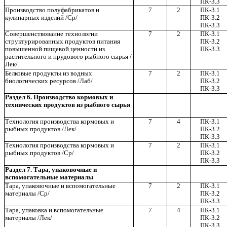
ПК-3.3
Производство полуфабрикатов и
7
2
ПК-3.1
кулинарных изделий /Ср/
ПК-3.2
ПК-3.3
Совершенствование технологии
7
2
ПК-3.1
структурированных продуктов питания
ПК-3.2
повышенной пищевой ценности из
ПК-3.3
растительного и прудового рыбного сырья /
Лек/
Белковые продукты из водных
7
2
ПК-3.1
биологических ресурсов /Лаб/
ПК-3.2
ПК-3.3
Раздел 6. Производство кормовых и
технических продуктов из рыбного сырья
Технология производства кормовых и
7
4
ПК-3.1
рыбных продуктов /Лек/
ПК-3.2
ПК-3.3
Технология производства кормовых и
7
2
ПК-3.1
рыбных продуктов /Ср/
ПК-3.2
ПК-3.3
Раздел 7. Тара, упаковочные и
вспомогательные материалы
Тара, упаковочные и вспомогательные
7
2
ПК-3.1
материалы /Ср/
ПК-3.2
ПК-3.3
Тара, упаковка и вспомогательные
7
4
ПК-3.1
материалы /Лек/
ПК-3.2
ПК-3.3