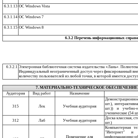
6.3.1.13
ОС Windows Vista
6.3.1.14
ОС Windows 7
6.3.1.15
ОС Windows 8
6.3.2 Перечень информационных справ
6.3.2.1
Электронная библиотечная система издательства «Лань». Полнотекс
Индивидуальный неограниченный доступ через фиксированный вне
количеству пользователей из любой точки, в которой имеется доступ
7. МАТЕРИАЛЬНО-ТЕХНИЧЕСКОЕ ОБЕСПЕЧЕНИЕ
Аудитория
Вид работ
Назначение
Демонстрацион
шт.), интерактивна
315
Лек
Учебная аудитория
шт.)) и учебно-
ученические (54 шт
Доска классная, сто
312
Лаб
Учебная аудитория
шт.)
Компьютерная те
"Интернет" и 
информационно-о
Помещение для