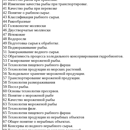
40 Изменение качества рыбы при транспортировке.
41 Качество рыбы при перевозке
42 Понятие о рыбном сырье.
43 Классификация рыбного сырья.
44 Ракообразные
45 Головоногие моллюски
46 Двустворчатые моллюски
47 Иглокожие
48 Водоросли
49 Подготовка сырья к обработке.
50 Подмораживание рыбы.
51 Замораживание водного сырья.
52 Обратимость процесса холодильного консервирования гидробионтов.
53 Глазирование мороженой рыбы.
54 Технология пищевого рыбного фарша
55 Технология продукции из морских растений.
56 Холодильное хранение мороженой продукции.
57 Транспортирование мороженой продукции.
58 Технология размораживания
59 Посол рыбы.
60 Основы технологии пресервов.
61 Понятие о мороженой рыбе
62 Качество мороженной рыбы
63 Технология мороженой рыбы
64 Технология филе.
65 Технология пищевого рыбного фарша
66 Технология продукции из нерыбных объектов
67 Общее понятие о нерыбных объектах.
68 Консервы из водного нерыбного сырья.