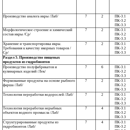
Производство аналога икры /Лаб/
7
2
ПК-3.1
ПК-3.2
ПК-3.3
Морфологическое строение и химический
7
2
ПК-3.1
состав икры /Ср/
ПК-3.2
ПК-3.3
Хранение и транспортировка икры.
7
2
ПК-3.1
Требования к качеству икорных товаров /
ПК-3.2
Ср/
ПК-3.3
Раздел 5. Производство пищевых
продуктов из гидробионтов
Производство полуфабрикатов и
7
6
ПК-3.1
кулинарных изделий /Лек/
ПК-3.2
ПК-3.3
Формованные продукты на основе рыбного
7
2
ПК-3.1
фарша /Лаб/
ПК-3.2
ПК-3.3
Технология переработки водорослей /Лаб/
7
2
ПК-3.1
ПК-3.2
ПК-3.3
Технология переработки нерыбных
7
4
ПК-3.1
объектов водного промысла /Лаб/
ПК-3.2
ПК-3.3
Структурированные продукты из
7
4
ПК-3.1
гидробионтов /Лаб/
ПК-3.2