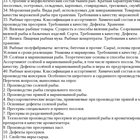
33. Строение и морфологический состав тканей рыб. Краткая характеристи
лососевых, осетровых, сельдевых, карповых, ставридовых, тресковых, скумб
34. Мороженая рыба. Виды рыб, используемых для замораживания. Товарны
качества мороженой рыбы при хранении. Требования к качеству мороженой
35. Рыбные пресервы. Классификация и ассортимент. Химический состав и 
производства пресервов. Требования к качеству. Дефекты. Хранение.
36. Вяленые рыбные товары. Сущность и способы вяления рыбы. Созревани
вяленой рыбы и балычных изделий. Сорта. Требования к качеству. Дефекты.
37. Визига. Пищевая рыбная мука. Рыбные концентраты. Требования к качест
хранение.
38. Рыбные полуфабрикаты: котлеты, биточки и прочие. Сырьё, основы произ
Условия и сроки реализации. Упаковка и маркировка. Требования к качеству.
39. Солёная и маринованная рыба. Теоретические основы и способы посола
Ассортимент солёной и маринованной рыбы, в том числе пряного посола. Упа
качеству. Дефекты солёной и маринованной рыбы и меры их предупреждени
40. Рыбные консервы. Классификация и ассортимент. Химический состав и п
производства консервов. Особенности шпротного и сардинного производства
Перечень вопросов, выносимых на опрос
1. Производство соленой рыбы.
2. Производство рыбы специального посола.
3. Производство пряной и маринованной рыбы.
4. Вкусоароматические вещества, применяемые при производстве пряной 
5. Основные дефекты соленой рыбы.
6. Пресервы специального и пряного посолов.
7. Пресервы из разделанной рыбы.
8. Технология производства пресервов из разделанной рыбы в ароматизиров
препаратов в качестве ароматизатора.
9. Производство пресервных паст.
10. Дефекты пресервов.
11. Свойства икры-сырца.