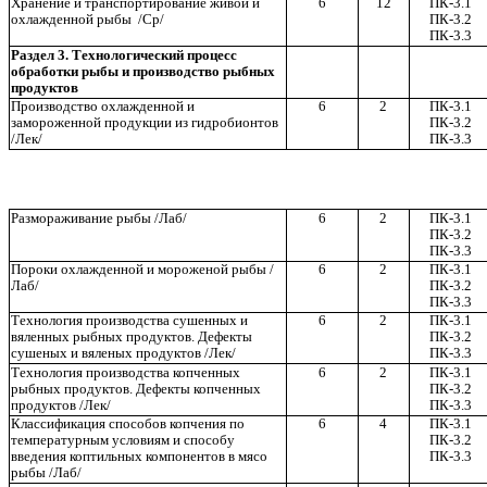
Хранение и транспортирование живой и
6
12
ПК-3.1
охлажденной рыбы /Ср/
ПК-3.2
ПК-3.3
Раздел 3. Технологический процесс
обработки рыбы и производство рыбных
продуктов
Производство охлажденной и
6
2
ПК-3.1
замороженной продукции из гидробионтов
ПК-3.2
/Лек/
ПК-3.3
Размораживание рыбы /Лаб/
6
2
ПК-3.1
ПК-3.2
ПК-3.3
Пороки охлажденной и мороженой рыбы /
6
2
ПК-3.1
Лаб/
ПК-3.2
ПК-3.3
Технология производства сушенных и
6
2
ПК-3.1
вяленных рыбных продуктов. Дефекты
ПК-3.2
сушеных и вяленых продуктов /Лек/
ПК-3.3
Технология производства копченных
6
2
ПК-3.1
рыбных продуктов. Дефекты копченных
ПК-3.2
продуктов /Лек/
ПК-3.3
Классификация способов копчения по
6
4
ПК-3.1
температурным условиям и способу
ПК-3.2
введения коптильных компонентов в мясо
ПК-3.3
рыбы /Лаб/