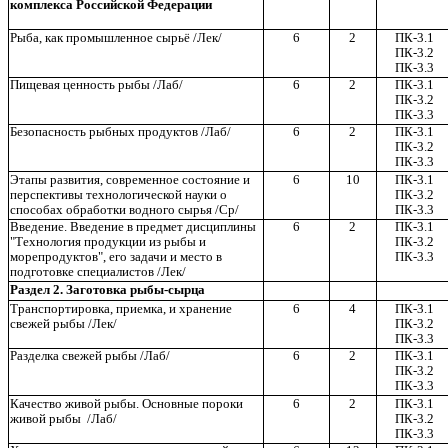
комплекса Российской Федерации
Рыба, как промышленное сырьё /Лек/
6
2
ПК-3.1
ПК-3.2
ПК-3.3
Пищевая ценность рыбы /Лаб/
6
2
ПК-3.1
ПК-3.2
ПК-3.3
Безопасность рыбных продуктов /Лаб/
6
2
ПК-3.1
ПК-3.2
ПК-3.3
Этапы развития, современное состояние и
6
10
ПК-3.1
перспективы технологической науки о
ПК-3.2
способах обработки водного сырья /Ср/
ПК-3.3
Введение. Введение в предмет дисциплины
6
2
ПК-3.1
"Технология продукции из рыбы и
ПК-3.2
морепродуктов", его задачи и место в
ПК-3.3
подготовке специалистов /Лек/
Раздел 2. Заготовка рыбы-сырца
Транспортировка, приемка, и хранение
6
4
ПК-3.1
свежей рыбы /Лек/
ПК-3.2
ПК-3.3
Разделка свежей рыбы /Лаб/
6
2
ПК-3.1
ПК-3.2
ПК-3.3
Качество живой рыбы. Основные пороки
6
2
ПК-3.1
живой рыбы /Лаб/
ПК-3.2
ПК-3.3