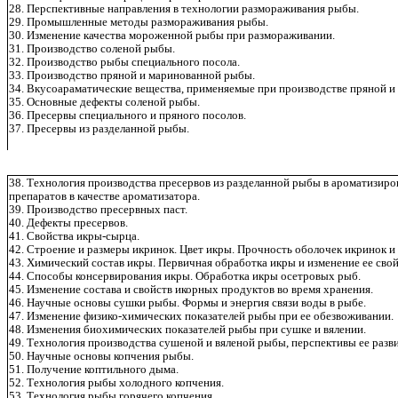
28. Перспективные направления в технологии размораживания рыбы.
29. Промышленные методы размораживания рыбы.
30. Изменение качества мороженной рыбы при размораживании.
31. Производство соленой рыбы.
32. Производство рыбы специального посола.
33. Производство пряной и маринованной рыбы.
34. Вкусоараматические вещества, применяемые при производстве пряной 
35. Основные дефекты соленой рыбы.
36. Пресервы специального и пряного посолов.
37. Пресервы из разделанной рыбы.
38. Технология производства пресервов из разделанной рыбы в ароматизир
препаратов в качестве ароматизатора.
39. Производство пресервных паст.
40. Дефекты пресервов.
41. Свойства икры-сырца.
42. Строение и размеры икринок. Цвет икры. Прочность оболочек икринок и 
43. Химический состав икры. Первичная обработка икры и изменение ее свой
44. Способы консервирования икры. Обработка икры осетровых рыб.
45. Изменение состава и свойств икорных продуктов во время хранения.
46. Научные основы сушки рыбы. Формы и энергия связи воды в рыбе.
47. Изменение физико-химических показателей рыбы при ее обезвоживании
48. Изменения биохимических показателей рыбы при сушке и вялении.
49. Технология производства сушеной и вяленой рыбы, перспективы ее разви
50. Научные основы копчения рыбы.
51. Получение коптильного дыма.
52. Технология рыбы холодного копчения.
53. Технология рыбы горячего копчения.