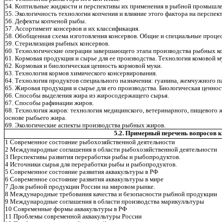
54. Коптильные жидкости и перспективы их применения в рыбной промышл
55. Экологичность технологии копчения и влияние этого фактора на перспе
56. Дефекты копченой рыбы.
57. Ассортимент консервов и их классификация.
58. Обобщенная схема изготовления консервов. Общие и специальные проц
59. Стерилизация рыбных консервов.
60. Технологические операции завершающего этапа производства рыбных ко
61. Кормовая продукция и сырье для ее производства. Технология комовой м
62. Кормовая и биологическая ценность кормовой муки.
63. Технология кормов химического консервирования.
64. Технология продуктов специального назначения: гуанина, жемчужного па
65. Жировая продукция и сырье для его производства. Биологическая ценно
66. Способы выделения жира из жиросодержащего сырья.
67. Способы рафинации жиров.
68. Технология жиров: технология медицинского, ветеринарного, пищевого 
основе рыбьего жира.
69. Экологические аспекты производства рыбных жиров.
5.2. Примерный перечень вопросов к
1 Современное состояние рыбохозяйственной деятельности
2 Международные соглашения в области рыбохозяйственной деятельности
3 Перспективы развития переработки рыбы и рыбопродуктов.
4 Источники сырья для переработки рыбы и рыбопродуктов.
5 Современное состояние развития аквакультуры в РФ
6 Современное состояние развития аквакультуры в мире
7 Доля рыбной продукции России на мировом рынке.
8 Международные требования качества и безопасности рыбной продукции
9 Международные соглашения в области производства марикулльтуры
10 Современные формы аквакультуры в РФ
11 Проблемы современной аквакультуры России