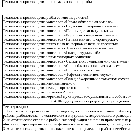
Технология производства пряно-маринованной рыбы.
Технология производства рыбы солено-мороженой.
Технология производства консервов «Навага обжаренная в масле».
Технология производства консервов «Скумбрия обжаренная в масле».
Технология производства консервов «Печень трески натуральная».
Технология производства консервов «Корюшка обжаренная в масле».
Технология производства консервов «Печень минтая по-приморски».
Технология производства паштетных консервов из печени тресковых.
Технология производства консервов «Треска обжаренная в масле».
Технология производства консервов «Голец натуральный».
Технология производства нерки холодного копчения.
Технология производства консервов «Сельдь тихоокеанская жирная в желе».
Технология производства консервов «Сайра бланшированная в масле».
Технология производства консервов «Паштет из камбалы».
Технология производства консервов «Тефтели в томатном соусе».
Технология производства консервов «Голец обжаренный в томатном соусе».
Технология производства камбалы вяленой.
Технология производства сельди горячего копчения.
Технология производства витамина А в жире.
Технология производства кормовой муки прессово-сушильным способом с и
5.4. Фонд оценочных средств для проведения
Темы докладов
1. Состояние и перспективы производства, потребления и торговли рыбой 
районы рыболовства – океанические и внутренние, искусственного разведен
2. Анатомическое строение рыбы и классификация основных промысловых ры
обитания, характеру питания, по физиологическому состоянию, способу и се
3. Анатомические признаки, положенные в основу деления рыб на семейства