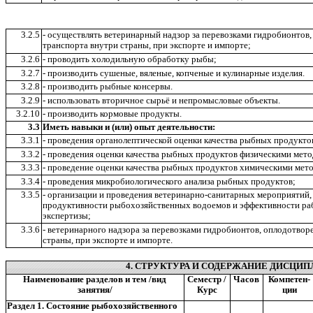
3.2.5
- осуществлять ветеринарный надзор за перевозками гидробионтов
транспорта внутри страны, при экспорте и импорте;
3.2.6
- проводить холодильную обработку рыбы;
3.2.7
- производить сушеные, вяленые, копченые и кулинарные изделия.
3.2.8
- производить рыбные консервы.
3.2.9
- использовать вторичное сырьё и непромысловые объекты.
3.2.10
- производить кормовые продукты.
3.3
Иметь навыки и (или) опыт деятельности:
3.3.1
- проведения органолептической оценки качества рыбных продукто
3.3.2
- проведения оценки качества рыбных продуктов физическими мето
3.3.3
- проведение оценки качества рыбных продуктов химическими мет
3.3.4
- проведения микробиологического анализа рыбных продуктов;
3.3.5
- организации и проведения ветеринарно-санитарных мероприятий
продуктивности рыбохозяйственных водоемов и эффективности ра
экспертизы;
3.3.6
- ветеринарного надзора за перевозками гидробионтов, оплодотво
страны, при экспорте и импорте.
4. СТРУКТУРА И СОДЕРЖАНИЕ ДИСЦИП
Наименование разделов и тем /вид
Семестр /
Часов
Компетен-
занятия/
Курс
ции
Раздел 1. Состояние рыбохозяйственного