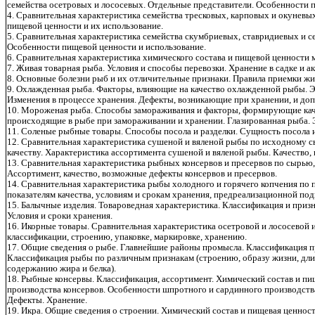
семейства осетровых и лососевых. Отдельные представители. Особенности 
4. Сравнительная характеристика семейства тресковых, карповых и окуневы
пищевой ценности и их использование.
5. Сравнительная характеристика семейства скумбриевых, ставридиевых и с
Особенности пищевой ценности и использование.
6. Сравнительная характеристика химического состава и пищевой ценности
7. Живая товарная рыба. Условия и способы перевозки. Хранение в садке и а
8. Основные болезни рыб и их отличительные признаки. Правила приемки жи
9. Охлажденная рыба. Факторы, влияющие на качество охлажденной рыбы. Эк
Изменения в процессе хранения. Дефекты, возникающие при хранении, и до
10. Мороженая рыба. Способы замораживания и факторы, формирующие кач
происходящие в рыбе при замораживании и хранении. Глазированная рыба. Э
11. Соленые рыбные товары. Способы посола и разделки. Сущность посола и 
12. Сравнительная характеристика сушеной и вяленой рыбы по исходному с
качеству. Характеристика ассортимента сушеной и вяленой рыбы. Качество,
13. Сравнительная характеристика рыбных консервов и пресервов по сырью,
Ассортимент, качество, возможные дефекты консервов и пресервов.
14. Сравнительная характеристика рыбы холодного и горячего копчения по
показателям качества, условиям и срокам хранения, предреализационной по
15. Балычные изделия. Товароведная характеристика. Классификация и призн
Условия и сроки хранения.
16. Икорные товары. Сравнительная характеристика осетровой и лососевой 
классификации, строению, упаковке, маркировке, хранению.
17. Общие сведения о рыбе. Главнейшие районы промысла. Классификация п
Классификация рыбы по различным признакам (строению, образу жизни, длине
содержанию жира и белка).
18. Рыбные консервы. Классификация, ассортимент. Химический состав и пи
производства консервов. Особенности шпротного и сардинного производства
Дефекты. Хранение.
19. Икра. Общие сведения о строении. Химический состав и пищевая ценнос