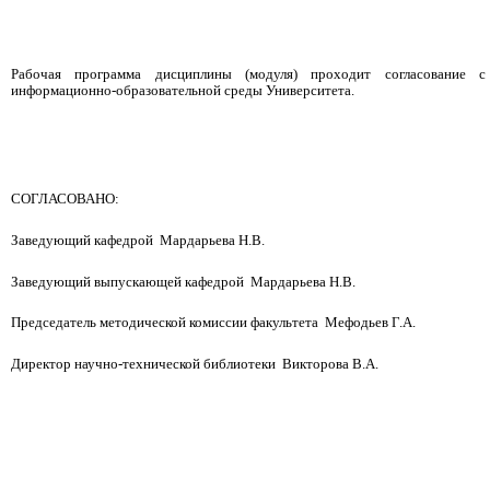
Рабочая программа дисциплины (модуля) проходит согласование с
информационно-образовательной среды Университета.
СОГЛАСОВАНО:
Заведующий кафедрой Мардарьева Н.В.
Заведующий выпускающей кафедрой Мардарьева Н.В.
Председатель методической комиссии факультета Мефодьев Г.А.
Директор научно-технической библиотеки Викторова В.А.