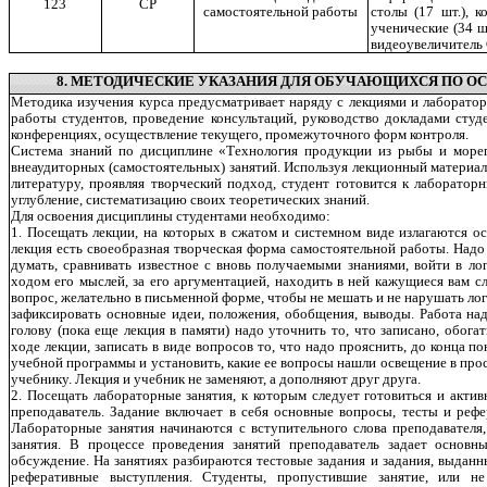
123
СР
столы (17 шт.), к
самостоятельной работы
ученические (34 шт
видеоувеличитель O
8. МЕТОДИЧЕСКИЕ УКАЗАНИЯ ДЛЯ ОБУЧАЮЩИХСЯ ПО О
Методика изучения курса предусматривает наряду с лекциями и лаборато
работы студентов, проведение консультаций, руководство докладами студ
конференциях, осуществление текущего, промежуточного форм контроля.
Система знаний по дисциплине «Технология продукции из рыбы и море
внеаудиторных (самостоятельных) занятий. Используя лекционный материа
литературу, проявляя творческий подход, студент готовится к лаборатор
углубление, систематизацию своих теоретических знаний.
Для освоения дисциплины студентами необходимо:
1. Посещать лекции, на которых в сжатом и системном виде излагаются о
лекция есть своеобразная творческая форма самостоятельной работы. Надо
думать, сравнивать известное с вновь получаемыми знаниями, войти в ло
ходом его мыслей, за его аргументацией, находить в ней кажущиеся вам с
вопрос, желательно в письменной форме, чтобы не мешать и не нарушать ло
зафиксировать основные идеи, положения, обобщения, выводы. Работа на
голову (пока еще лекция в памяти) надо уточнить то, что записано, обогат
ходе лекции, записать в виде вопросов то, что надо прояснить, до конца п
учебной программы и установить, какие ее вопросы нашли освещение в прос
учебнику. Лекция и учебник не заменяют, а дополняют друг друга.
2. Посещать лабораторные занятия, к которым следует готовиться и акти
преподаватель. Задание включает в себя основные вопросы, тесты и рефе
Лабораторные занятия начинаются с вступительного слова преподавателя,
занятия. В процессе проведения занятий преподаватель задает основн
обсуждение. На занятиях разбираются тестовые задания и задания, выдан
реферативные выступления. Студенты, пропустившие занятие, или н