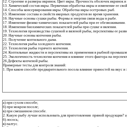
12. Строение и размеры икринок. Цвет икры. Прочность оболочек икринок и 
13. Химический состав икры. Первичная обработка икры и изменение ее свой
14. Способы консервирования икры. Обработка икры осетровых рыб.
15. Изменение состава и свойств икорных продуктов во время хранения.
16. Научные основы сушки рыбы. Формы и энергия связи воды в рыбе.
17. Изменение физико-химических показателей рыбы при ее обезвоживании
18. Изменения биохимических показателей рыбы при сушке и вялении.
19. Технология производства сушеной и вяленой рыбы, перспективы ее разви
20. Научные основы копчения рыбы.
21. Получение коптильного дыма.
22. Технология рыбы холодного копчения.
23. Технология рыбы горячего копчения.
24. Коптильные жидкости и перспективы их применения в рыбной промышл
25. Экологичность технологии копчения и влияние этого фактора на перспе
26.Дефекты копченой рыбы.
Примерные тесты для контроля знаний:
1. При каком способе предварительного посола влияние пряностей на вкус и
а) при сухом способе;
б) при мокром посоле;
в) при смешанном способе.
2. Какую рыбу лучше использовать для приготовления пряной продукции? а)
б) лосось;
в) палтус.