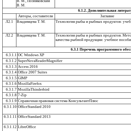
В. М., Позняковский
В. М.
6.1.2. Дополнительная литера
Авторы, составители
Заглавие
Л2.1
Владимцева Т. М.
Технология рыбы и рыбных продуктов: учеб
Л2.2
Владимцева Т. М.
Технология рыбы и рыбных продуктов. Мет
качества рыбной продукции: учебное пособи
6.3.1 Перечень программного обес
6.3.1.1
ОС Windows XP
6.3.1.2
SuperNovaReaderMagnifier
6.3.1.3
Access 2016
6.3.1.4
Office 2007 Suites
6.3.1.5
GIMP
6.3.1.6
MozillaFirefox
6.3.1.7
MozillaThinderbird
6.3.1.8
7-Zip
6.3.1.9
Справочная правовая система КонсультантПлюс
6.3.1.10
OfficeStandard 2010
6.3.1.11
OfficeStandard 2013
6.3.1.12
LibreOffice