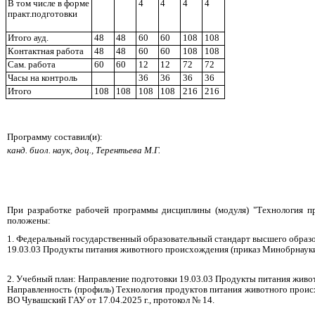
В том числе в форме
4
4
4
4
практ.подготовки
Итого ауд.
48
48
60
60
108
108
Кoнтактная рабoта
48
48
60
60
108
108
Сам. работа
60
60
12
12
72
72
Часы на контроль
36
36
36
36
Итого
108
108
108
108
216
216
Программу составил(и):
канд. биол. наук, доц., Терентьева М.Г.
При разработке рабочей программы дисциплины (модуля) "Технология п
положены:
1. Федеральный государственный образовательный стандарт высшего образо
19.03.03 Продукты питания животного происхождения (приказ Минобрнауки Р
2. Учебный план: Направление подготовки 19.03.03 Продукты питания жив
Направленность (профиль) Технология продуктов питания животного про
ВО Чувашский ГАУ от 17.04.2025 г., протокол № 14.