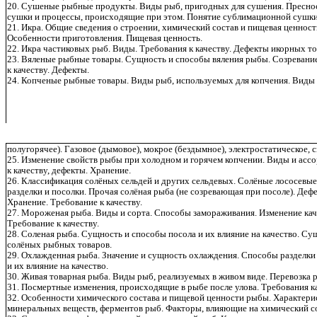
20. Сушеные рыбные продукты. Виды рыб, пригодных для сушения. Пресно
сушки и процессы, происходящие при этом. Понятие сублимационной сушк
21. Икра. Общие сведения о строении, химический состав и пищевая ценнос
Особенности приготовления. Пищевая ценность.
22. Икра частиковых рыб. Виды. Требования к качеству. Дефекты икорных то
23. Вяленые рыбные товары. Сущность и способы вяления рыбы. Созревани
к качеству. Дефекты.
24. Копченые рыбные товары. Виды рыб, используемых для копчения. Виды 
полугорячее). Газовое (дымовое), мокрое (бездымное), электростатическое, 
25. Изменение свойств рыбы при холодном и горячем копчении. Виды и ас
к качеству, дефекты. Хранение.
26. Классификация солёных сельдей и других сельдевых. Солёные лососевые
разделки и посолки. Прочая солёная рыба (не созревающая при посоле). Деф
Хранение. Требование к качеству.
27. Мороженая рыба. Виды и сорта. Способы замораживания. Изменение ка
Требование к качеству.
28. Соленая рыба. Сущность и способы посола и их влияние на качество. С
солёных рыбных товаров.
29. Охлажденная рыба. Значение и сущность охлаждения. Способы разделк
и их влияние на качество.
30. Живая товарная рыба. Виды рыб, реализуемых в живом виде. Перевозка 
31. Посмертные изменения, происходящие в рыбе после улова. Требования к
32. Особенности химического состава и пищевой ценности рыбы. Характерис
минеральных веществ, ферментов рыб. Факторы, влияющие на химический с