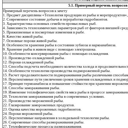
5.1. Примерный перечень вопросов 
Примерный перечень вопросов к зачету
1. Предмет дисциплины «Технология продукции из рыбы и морепродуктов», е
2. Современное состояние добычи и переработки гидробионтов.
3. Характеристика основных семейств промысловых рыб.
4. Зависимость технохимических параметров рыб от факторов внешней сред
5. Прижизненные и посмертные изменения в рыбе.
6. Качество живой рыбы.
7. Основные пороки живой рыбы.
8. Особенности хранения рыбы в состоянии эубиоза и наркоанабиоза.
9. Хранение рыбы в живом виде с помощью электрошока.
10. Особенности консервирования рыбы с помощью охлаждения.
11. Производство охлажденной рыбы.
12. Пороки охлажденной рыбы.
13. Способы подсчета необходимого количества холода и продолжительно
14. Особенности технологии производства подмороженной рыбы.
15. Расчет продолжительности подмораживания рыбы различными способа
16. Перспективные пути увеличения сроков хранения охлажденных и подм
17. Принцип термоанабиоза и повышение стойкости при хранении морожен
18. Способы замораживания рыбы.
19. Изменение теплофизических свойств мяса рыбы в процессе замораживан
20. Технология замораживания рыбы в современных условиях.
21. Производство мороженной рыбы.
22. Глазирование замороженных продуктов.
23. Оценка качества мороженных гидробионтов.
24. Пороки мороженной рыбы.
25. Перспективные направления в холодильной технологии рыбы.
26. Современные способы размораживания рыбы.
27. Теплофизические процессы размораживания.