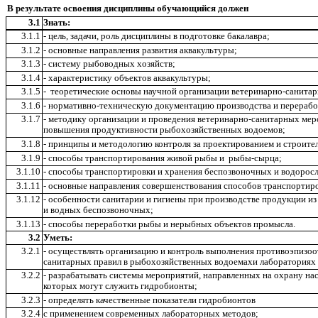
В результате освоения дисциплины обучающийся должен
3.1
Знать:
3.1.1
- цель, задачи, роль дисциплины в подготовке бакалавра;
3.1.2
- основные направления развития аквакультуры;
3.1.3
- систему рыбоводных хозяйств;
3.1.4
- характеристику объектов аквакультуры;
3.1.5
- теоретические основы научной организации ветеринарно-санитар
3.1.6
- нормативно-техническую документацию производства и перерабо
3.1.7
- методику организации и проведения ветеринарно-санитарных мер
повышения продуктивности рыбохозяйственных водоемов;
3.1.8
- принципы и методологию контроля за проектированием и строите
3.1.9
- способы транспортирования живой рыбы и рыбы-сырца;
3.1.10
- способы транспортировки и хранения беспозвоночных и водоросл
3.1.11
- основные направления совершенствования способов транспортиро
3.1.12
- особенности санитарии и гигиены при производстве продукции из
и водных беспозвоночных;
3.1.13
- способы переработки рыбы и нерыбных объектов промысла.
3.2
Уметь:
3.2.1
- осуществлять организацию и контроль выполнения противоэпизоо
санитарных правил в рыбохозяйственных водоемахи лабораториях 
3.2.2
- разрабатывать системы мероприятий, направленных на охрану на
которых могут служить гидробионты;
3.2.3
- определять качественные показатели гидробионтов
3.2.4
с применением современных лабораторных методов;