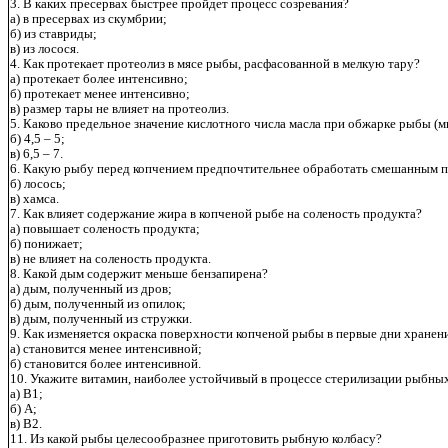
3. В каких пресервах быстрее пройдет процесс созревания?
а) в пресервах из скумбрии;
б) из ставриды;
в) из лосося.
4. Как протекает протеолиз в мясе рыбы, расфасованной в мелкую тару?
а) протекает более интенсивно;
б) протекает менее интенсивно;
в) размер тары не влияет на протеолиз.
5. Каково предельное значение кислотного числа масла при обжарке рыбы (мг 
б) 4,5 – 5;
в) 6,5 – 7.
6. Какую рыбу перед копчением предпочтительнее обработать смешанным по
б) лосось;
в) хамса.
7. Как влияет содержание жира в копченой рыбе на соленость продукта?
а) повышает соленость продукта;
б) понижает;
в) не влияет на соленость продукта.
8. Какой дым содержит меньше бензапирена?
а) дым, полученный из дров;
б) дым, полученный из опилок;
в) дым, полученный из стружки.
9. Как изменяется окраска поверхности копченой рыбы в первые дни хранен
а) становится менее интенсивной;
б) становится более интенсивной.
10. Укажите витамин, наиболее устойчивый в процессе стерилизации рыбных
а) В1;
б) А;
в) В2.
11. Из какой рыбы целесообразнее приготовить рыбную колбасу?