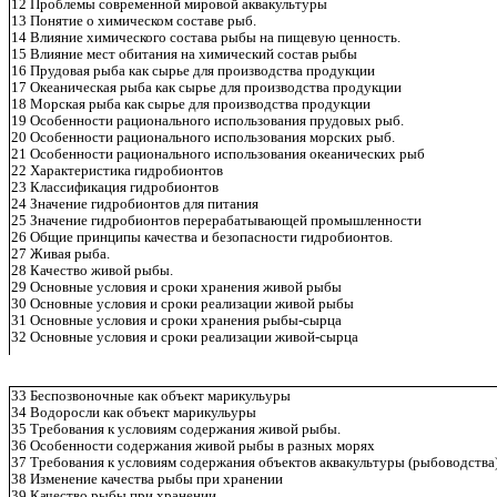
12 Проблемы современной мировой аквакультуры
13 Понятие о химическом составе рыб.
14 Влияние химического состава рыбы на пищевую ценность.
15 Влияние мест обитания на химический состав рыбы
16 Прудовая рыба как сырье для производства продукции
17 Океаническая рыба как сырье для производства продукции
18 Морская рыба как сырье для производства продукции
19 Особенности рационального использования прудовых рыб.
20 Особенности рационального использования морских рыб.
21 Особенности рационального использования океанических рыб
22 Характеристика гидробионтов
23 Классификация гидробионтов
24 Значение гидробионтов для питания
25 Значение гидробионтов перерабатывающей промышленности
26 Общие принципы качества и безопасности гидробионтов.
27 Живая рыба.
28 Качество живой рыбы.
29 Основные условия и сроки хранения живой рыбы
30 Основные условия и сроки реализации живой рыбы
31 Основные условия и сроки хранения рыбы-сырца
32 Основные условия и сроки реализации живой-сырца
33 Беспозвоночные как объект марикульуры
34 Водоросли как объект марикульуры
35 Требования к условиям содержания живой рыбы.
36 Особенности содержания живой рыбы в разных морях
37 Требования к условиям содержания объектов аквакультуры (рыбоводства
38 Изменение качества рыбы при хранении
39 Качество рыбы при хранении.