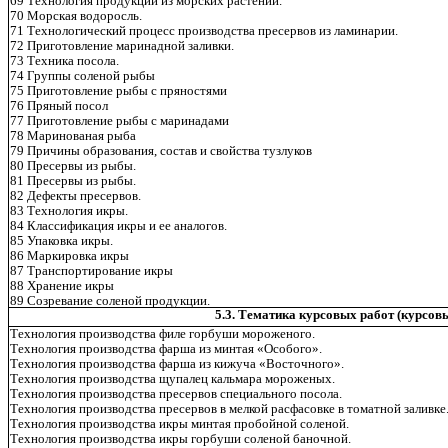
69 Технология продукции из морских растений.
70 Морская водоросль.
71 Технологический процесс производства пресервов из ламинарии.
72 Приготовление маринадной заливки.
73 Техника посола.
74 Группы соленой рыбы
75 Приготовление рыбы с пряностями
76 Пряный посол
77 Приготовление рыбы с маринадами
78 Маринованая рыба
79 Причины образования, состав и свойства тузлуков
80 Пресервы из рыбы.
81 Пресервы из рыбы.
82 Дефекты пресервов.
83 Технология икры.
84 Классификация икры и ее аналогов.
85 Упаковка икры.
86 Маркировка икры
87 Транспортирование икры
88 Хранение икры
89 Созревание соленой продукции.
5.3. Тематика курсовых работ (курсов
Технология производства филе горбуши мороженого.
Технология производства фарша из минтая «Особого».
Технология производства фарша из кижуча «Восточного».
Технология производства щупалец кальмара мороженых.
Технология производства пресервов специального посола.
Технология производства пресервов в мелкой расфасовке в томатной заливке
Технология производства икры минтая пробойной соленой.
Технология производства икры горбуши соленой баночной.