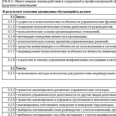
УК-9.3 : Имеет навыки: взаимодействия в социальной и профессиональной 
здоровья и инвалидами
В результате освоения дисциплины обучающийся должен
3.1
Знать:
3.1.1
• сущность и психологические особенности управленческих функци
3.1.2
• социально-психологические основы деятельности руководителя;
3.1.3
• психологические основы организационных отношений;
3.1.4
• мотивацию поведения личности в организации;
3.1.5
• психологическую основу принятия управленческих решений;
3.1.6
• средства коммуникации и особенности их использования в систем
3.1.7
• индивидуально-психологические особенности личности, влияющие
3.1.8
• стратегию и тактику управления конфликтными ситуациями и мет
3.2
Уметь:
3.2.1
• использовать методы психологии для диагностики индивидуально
3.2.2
• грамотно анализировать различные управленческие ситуации;
3.2.3
• отличать управленческую деятельность от других видов деятельн
3.2.4
• грамотно анализировать и управлять групповыми и межличностн
3.2.5
• анализировать собственное поведение и поведение окружающих;
3.2.6
• выбирать оптимальный стиль руководства с учетом изменений, п
3.2.7
• выбирать оптимальные способы мотивации с учетом индивидуаль