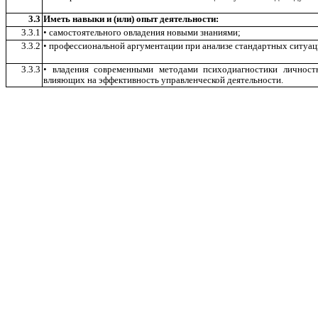
3.3
Иметь навыки и (или) опыт деятельности:
3.3.1
• самостоятельного овладения новыми знаниями;
3.3.2
• профессиональной аргументации при анализе стандартных ситуац
3.3.3
• владения современными методами психодиагностики личност
влияющих на эффективность управленческой деятельности.