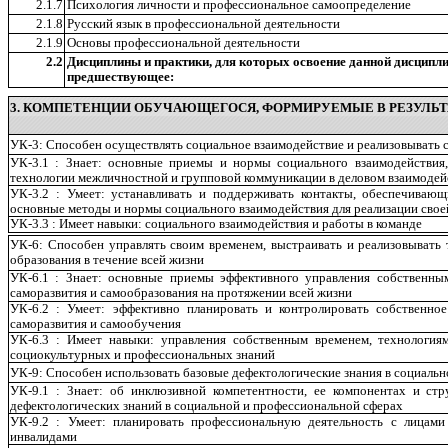
2.1.7
Психология личности и профессиональное самоопределение
2.1.8
Русский язык в профессиональной деятельности
2.1.9
Основы профессиональной деятельности
2.2
Дисциплины и практики, для которых освоение данной дисципл
предшествующее:
3. КОМПЕТЕНЦИИ ОБУЧАЮЩЕГОСЯ, ФОРМИРУЕМЫЕ В РЕЗУЛЬТ
УК-3: Способен осуществлять социальное взаимодействие и реализовывать с
УК-3.1 : Знает: основные приемы и нормы социального взаимодействия
технологии межличностной и групповой коммуникации в деловом взаимодей
УК-3.2 : Умеет: устанавливать и поддерживать контакты, обеспечиваю
основные методы и нормы социального взаимодействия для реализации свое
УК-3.3 : Имеет навыки: социального взаимодействия и работы в команде
УК-6: Способен управлять своим временем, выстраивать и реализовывать
образования в течение всей жизни
УК-6.1 : Знает: основные приемы эффективного управления собственны
саморазвития и самообразования на протяжении всей жизни
УК-6.2 : Умеет: эффективно планировать и контролировать собственно
саморазвития и самообучения
УК-6.3 : Имеет навыки: управления собственным временем, технология
социокультурных и профессиональных знаний
УК-9: Способен использовать базовые дефектологические знания в социаль
УК-9.1 : Знает: об инклюзивной компетентности, ее компонентах и ст
дефектологических знаний в социальной и профессиональной сферах
УК-9.2 : Умеет: планировать профессиональную деятельность с лицам
инвалидами