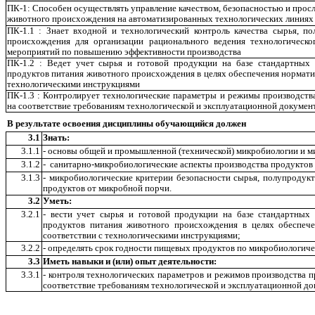
ПК-1: Способен осуществлять управление качеством, безопасностью и про
животного происхождения на автоматизированных технологических линиях
ПК-1.1 : Знает входной и технологический контроль качества сырья, п
происхождения для организации рационального ведения технологическо
мероприятий по повышению эффективности производства
ПК-1.2 : Ведет учет сырья и готовой продукции на базе стандартных
продуктов питания животного происхождения в целях обеспечения нормати
технологическими инструкциями
ПК-1.3 : Контролирует технологические параметры и режимы производств
на соответствие требованиям технологической и эксплуатационной докумен
В результате освоения дисциплины обучающийся должен
3.1
Знать:
3.1.1
- основы общей и промышленной (технической) микробиологии и 
3.1.2
- санитарно-микробиологические аспекты производства продуктов
3.1.3
- микробиологические критерии безопасности сырья, полупродук
продуктов от микробной порчи.
3.2
Уметь:
3.2.1
- вести учет сырья и готовой продукции на базе стандартных
продуктов питания животного происхождения в целях обеспеч
соответствии с технологическими инструкциями;
3.2.2
- определять срок годности пищевых продуктов по микробиологиче
3.3
Иметь навыки и (или) опыт деятельности:
3.3.1
- контроля технологических параметров и режимов производства 
соответствие требованиям технологической и эксплуатационной до