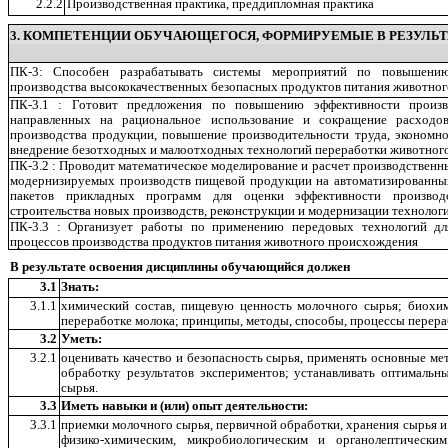
2.2.2
Производственная практика, преддипломная практика
3. КОМПЕТЕНЦИИ ОБУЧАЮЩЕГОСЯ, ФОРМИРУЕМЫЕ В РЕЗУЛЬТ
ПК-3: Способен разрабатывать системы мероприятий по повышению
производства высококачественных безопасных продуктов питания животно
ПК-3.1 : Готовит предложения по повышению эффективности произво
направленных на рациональное использование и сокращение расходов
производства продукции, повышение производительности труда, экономно
внедрение безотходных и малоотходных технологий переработки животног
ПК-3.2 : Проводит математическое моделирование и расчет производствен
модернизируемых производств пищевой продукции на автоматизированных
пакетов прикладных программ для оценки эффективности производс
строительства новых производств, реконструкции и модернизации технологи
ПК-3.3 : Организует работы по применению передовых технологий дл
процессов производства продуктов питания животного происхождения
В результате освоения дисциплины обучающийся должен
3.1
Знать:
3.1.1
химический состав, пищевую ценность молочного сырья; биохи
переработке молока; принципы, методы, способы, процессы перера
3.2
Уметь:
3.2.1
оценивать качество и безопасность сырья, применять основные м
обработку результатов экспериментов; устанавливать оптималь
сырья.
3.3
Иметь навыки и (или) опыт деятельности:
3.3.1
приемки молочного сырья, первичной обработки, хранения сырья и
физико-химическим, микробиологическим и органолептическим