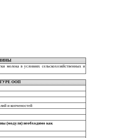
ПЛИНЫ
ки молока в условиях сельскохозяйственных и
ТУРЕ ООП
лий и копченостей
ины (модуля) необходимо как