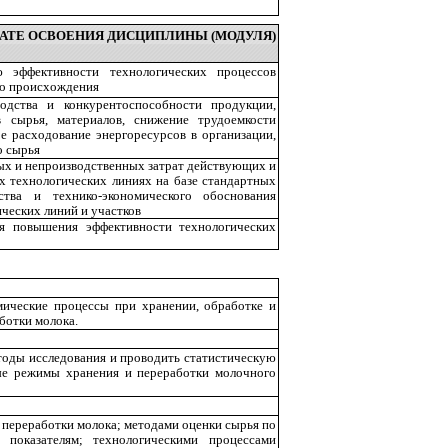
АТЕ ОСВОЕНИЯ ДИСЦИПЛИНЫ (МОДУЛЯ)
 эффективности технологических процессов
го происхождения
дства и конкурентоспособности продукции,
 сырья, материалов, снижение трудоемкости
е расходование энергоресурсов в организации,
о сырья
ных и непроизводственных затрат действующих и
 технологических линиях на базе стандартных
тва и технико-экономического обоснования
ческих линий и участков
я повышения эффективности технологических
мические процессы при хранении, обработке и
ботки молока.
етоды исследования и проводить статистическую
ные режимы хранения и переработки молочного
 переработки молока; методами оценки сырья по
 показателям; технологическими процессами