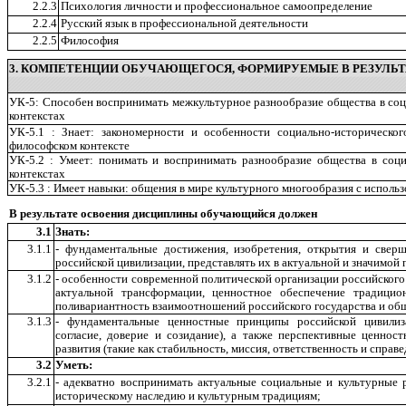
2.2.3
Психология личности и профессиональное самоопределение
2.2.4
Русский язык в профессиональной деятельности
2.2.5
Философия
3. КОМПЕТЕНЦИИ ОБУЧАЮЩЕГОСЯ, ФОРМИРУЕМЫЕ В РЕЗУЛЬТ
УК-5: Способен воспринимать межкультурное разнообразие общества в соц
контекстах
УК-5.1 : Знает: закономерности и особенности социально-историческо
философском контексте
УК-5.2 : Умеет: понимать и воспринимать разнообразие общества в соци
контекстах
УК-5.3 : Имеет навыки: общения в мире культурного многообразия с исполь
В результате освоения дисциплины обучающийся должен
3.1
Знать:
3.1.1
- фундаментальные достижения, изобретения, открытия и сверш
российской цивилизации, представлять их в актуальной и значимой 
3.1.2
- особенности современной политической организации российского
актуальной трансформации, ценностное обеспечение традици
поливариантность взаимоотношений российского государства и об
3.1.3
- фундаментальные ценностные принципы российской цивилиза
согласие, доверие и созидание), а также перспективные ценнос
развития (такие как стабильность, миссия, ответственность и справе
3.2
Уметь:
3.2.1
- адекватно воспринимать актуальные социальные и культурные 
историческому наследию и культурным традициям;