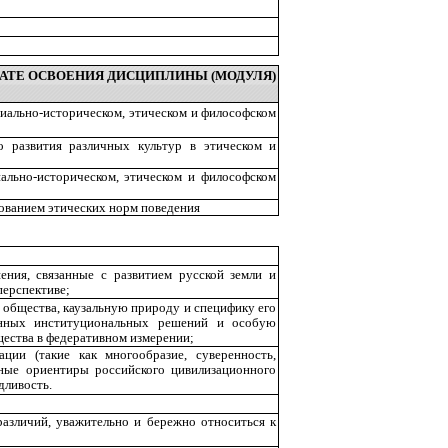
АТЕ ОСВОЕНИЯ ДИСЦИПЛИНЫ (МОДУЛЯ)
иально-историческом, этическом и философском
го развития различных культур в этическом и
ально-историческом, этическом и философском
зованием этических норм поведения
ения, связанные с развитием русской земли и
перспективе;
 общества, каузальную природу и специфику его
онных институциональных решений и особую
щества в федеративном измерении;
ции (такие как многообразие, суверенность,
тные ориентиры российского цивилизационного
дливость.
различий, уважительно и бережно относиться к