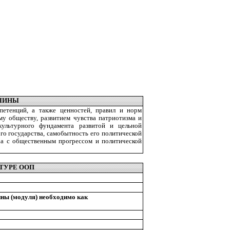
ПЛИНЫ
етенций, а также ценностей, правил и норм
му обществу, развитием чувства патриотизма и
культурного фундамента развитой и цельной
го государства, самобытность его политической
ха с общественным прогрессом и политической
ТУРЕ ООП
ины (модуля) необходимо как