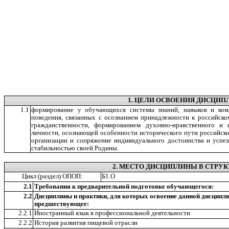
1. ЦЕЛИ ОСВОЕНИЯ ДИСЦИ
1.1
формирование у обучающихся системы знаний, навыков и комп
поведения, связанных с осознанием принадлежности к российско
гражданственности, формированием духовно-нравственного и 
личности, осознающей особенности исторического пути российско
организации и сопряжение индивидуального достоинства и успе
стабильностью своей Родины.
2. МЕСТО ДИСЦИПЛИНЫ В СТРУК
Цикл (раздел) ОПОП:
Б1.О
2.1
Требования к предварительной подготовке обучающегося:
2.2
Дисциплины и практики, для которых освоение данной дисципл
предшествующее:
2.2.1
Иностранный язык в профессиональной деятельности
2.2.2
История развития пищевой отрасли